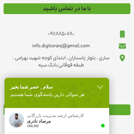
با ما در تماس باشید
09118850780
info.digitoranj@gmail.com
ساری ، بلوار پاسداران ، ابتدای کوچه شهید بهرامی ،
طبقه فوقانی بانک سپه
سلام , عصر شما بخیر
هر سوالی دارین پاسخگوی شما هستیم
نماد تجارت الکترونیک
کارشناس ارشد مدیریت بازرگانی
مرصاد نادری
ONLINE