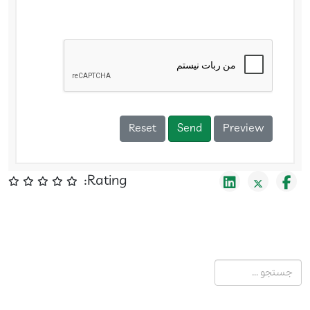
Reset
Send
Preview
Rating:
جستجو