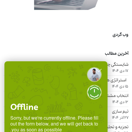
وب گردی
آخرین مطالب
شایستگی چیست ؟
17 دی 1404
استراتژی های هوشمندانه کار کردن
15 دی 1404
انتخاب مشتری با شاخص PVP
12 دی 1404
Offline
تیم سازی
Sorry, but we're currently offline. Please fill
27 آذر 1404
out the form below, and we will get back to
تجزیه و تحلیل کسب و کار بر اساس مدل PESTLE
you as soon as possible.