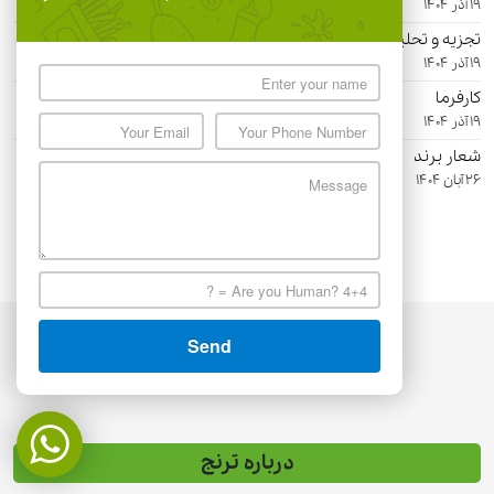
19 آذر 1404
تجزیه و تحلیل کسب و کار با استاندارد BABOK
19 آذر 1404
کارفرما
19 آذر 1404
شعار برند
26 آبان 1404
درباره ترنج