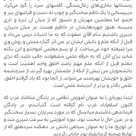
زمستانها بخاری‌های زغال‌سنگی، کلاسهای سرد را گرم می‌کرد.
دبیرستانی با یک ناظم سخت‌گیر و چوب به دست و فراشهای پیر و
اخمو، اما معلمین مهربان و دلسوز که از میان آن تیره و تاری
مدرسه، هنوز چهره‌هایشان در خاطرم هست. در میان دبیران،
دبیری داشتیم بنام آقای صفوت که به ما ادبیات درس می‌داد و
قبل از آنکه علم و دانش ایشان بر من اثر گذارد منش و روش وی
مرا شیفته خود می‌ساخت. از او رسم معلمی آموختم و این نکته
شاید برای آنان که به حرفه علمی مشغولند جالب باشد که برای
معلم قبل از آنکه علم مهم باشد اخلاق واجد اهمیت است و
دانشجویان من بیش از آنکه از علمشان بهره گیرند، از سرچشمه
خلق و خویشان بهره‌مند می‌شوند. از آنجا بود که یاد گرفتم اخلاق،
علمی بالاتر و برتر از اندیشه علمی است.
ابتدا دوره‌ای را به عنوان آموزش نظامی در پادگان شاه‌آباد غرب که
اکنون اسلام‌آباد غرب نام گرفته است، گذرانیدم. در پادگان
فرماندهی داشتیم میانسال که در مورد سربازان بسیار سخت‌گیر
و در عین حال با محبت بود. دوره آموزشی به سرعت سپری شد و
در توزیع، ما را به عنوان سپاهی دانش در دهکده سردهلق که از
توابع صحنه کرمانشاه بود جایابی کردند.