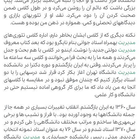
دانشگاه قرار داشت و او آنجا را کلبه می‌نامید برگزار می‌شد. پیپ
بزرگی داشت که دائم آن را روشن می‌کرد و در طول کلاس ضمن
صحبت کردن آن را دود می‌کرد. نقد او از تئوریهای بازاری و
دیدگاههای تحصلی و کمی، همواره در ذهن من بوده و هست.
نکته دیگری که از کلاس ایشان بخاطر دارم، اداره کلاس تئوری‌های
مدیریت
بهمراه استاد جوانی بنام نایگرو بود که بعد کتاب معروف
مدیریت
دولتی جدید را نوشت. ایندو در کلاس با هم بحث و جدل
می‌کردند و همه ما را به بحث فرا می‌خوانند و کلاس سه ساعته ما
را پربار می‌کردند. وقتی به ایران بازگشتم و دوره دکترا در دانشکده
مدیریت
دانشگاه تهران آغاز بکار کرد قرار شد درسهایی را با دو
استاد برگزار کنیم که چندان موفق نبود و در مقایسه با کلاسهای
آنجا به من یاد داد که ما برای کار گروهی آماده نیستیم حتی در
دانشگاه و کار علمی.
سال 1360 به ایران بازگشتم. انقلاب تغییرات بسیاری در همه جا از
جمله دانشگاهها به وجود آورده بود. با فراز و نشیب‌ها و برخی
بی‌مهری‌ها ساختم و مراتب مختلف دانشگاهی را طی کردم و در
سال 1370 استاد شدم و در سال 76 به عنوان استاد نمونه انتخاب
گردیدم. مدتی رییس دانشکده حسابداری و
مدیریت
دانشگاه