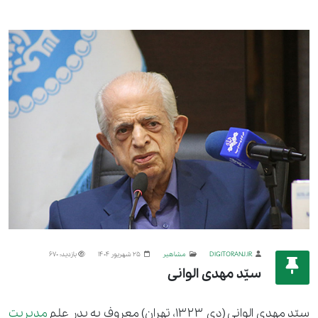
DIGITORANJ.IR
مشاهیر
25 شهریور 1404
بازدید: 670
سیّد مهدی الوانی
سیّد مهدی الوانی (دی ۱۳۲۳، تهران) معروف به پدر علم
مدیریت