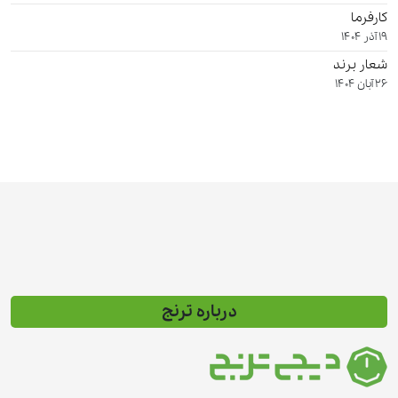
کارفرما
19 آذر 1404
شعار برند
26 آبان 1404
درباره ترنج