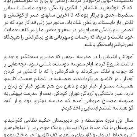
تحصیلات خوبی برخوردار گردند. زندگی او برای ما سرمشقی بود
که اگر توفیقی داشته‌ام از الگوی زندگی او بوده است. انسانی
منضبط، جدی و پرکار بود که تا آخرین سالهای عمر از کوشش و
تلاش باز نایستاد، روانش شاد باد. مادرم نیز زنی فداکار بود که در
تمامی ایام زندگی همراه پدر در سفر و حضر، ما را در کنف حمایت
خود داشت و دریغا که زحمات و مهربانی‌های بیکرانش را هیچگاه
نمی‌توانم پاسخگو باشم.
آموزش ابتدایی را در مدرسه بیهقی که مدیری سختگیر و جدی
داشت شروع کردم، ایام مدرسه دوست‌داشتنی نبود، بچه‌هایی را
که چوب و فلک می‌کردند و شاگردانی را که با کاغذی در گردن
آویزان، در کلاسها می‌گرداندند، همیشه در ذهنم هست. کلاسها
همیشه مملو از غبار بود و ذهن من هم هنوز غبار آن زمان را
دارد، غبار دلتنگی و آزردگی دوران کودکی. بعد از مدرسه بیهقی به
مدرسه مصباح مرجانی آمدم که مدرسه بهتری بود و از آنجا
گواهینامه ششم ابتدایی را اخذ کردم.
سال اول دوره متوسطه را در دبیرستان حکیم نظامی گذرانیدم.
مدرسه‌ای با یک حیاط بزرگ بیرونی و یک حوض پر از نیلوفرهای
آبی و حیاط اندرونی و کلاسهای متعدد، کف کلاسها آجر و خاک بود و