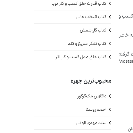
کتاب قدرت خلق کسب و کار نوپا
تحلیل کسب و
کتاب انتخاب عالی
کتاب گاو بنفش
ه خاطر
کتاب تفکر سریع و کند
ن تدریس می‌شود و البته برای این‌که نام آن با MBA اشتباه گرفته
کتاب خلق مدل کسب و کار اثر
MSB استفاده می‌کنند (An حروف اول Analytics و MS هم حروف اول عبارت Master of
محبوب‌ترین چهره
داگلاس مک‌گرگور
احمد روستا
سیّد مهدی الوانی
ان