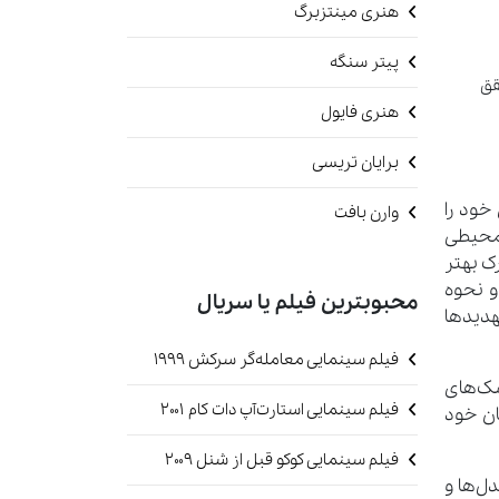
هنری مینتزبرگ
پیتر سنگه
قق
هنری فایول
برایان تریسی
خود را
وارن بافت
 محیطی
رک بهتر
و نحوه
محبوبترین فیلم یا سریال
تهدیدها
فیلم سینمایی معامله‌گر سرکش 1999
ک‌های
فیلم سینمایی استارت‌آپ دات کام 2001
ان خود
فیلم سینمایی کوکو قبل از شنل 2009
ل‌ها و