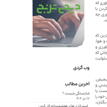
وری که
ردن یا
وری چه
.
کربن که
و هوا،
ورزی و
اتی که
سئولیت
وب گردی
تبعیض،
آخرین مطالب
یمنی و
هست یا
شایستگی چیست ؟
خود را
17 دی 1404
گذارد،
استراتژی های هوشمندانه کار کردن