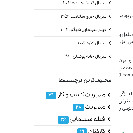
سریال کت شلواری‌ها 2011
وی پورتر
سریال جری ساینفلد‏ 1954
فیلم سینمایی شبگرد ۲۰۱۴
زیه و تحلیل و
 ابزار
سریال اداره 2005
سریال خانه پوشالی 2014
ورتر برای درک
ت که به معنی عوامل
سیاسی (Political)، اقتصادی (Economic)، اجتماعی (Social)، فنی (Technological)، محیطی (Environmental) و حقوقی (Legal)
محبوب‌ترین برچسب‌ها
مدیریت کسب و کار
ول سال‌ها، افراد با عواملی مانند جمعیت‌شناسی (Demographics)، بین فرهنگی (Intercultural)، اخلاقی
31
STEEPLED ،DESTEP و SLEPIT چارچوب را گسترش
مدیریت
28
می را
فیلم سینمایی
26
کارکنان
21