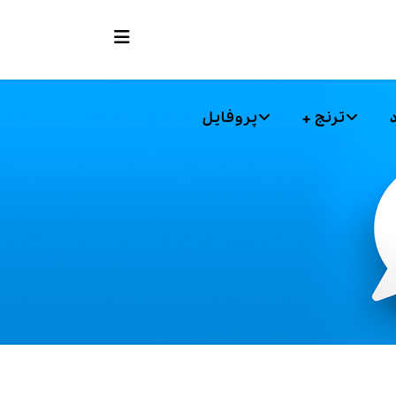
ترنج +
پروفایل