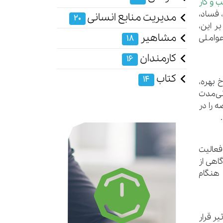
 و کار
 فساد،
مدیریت منابع انسانی
20
بر این،
مشاهیر
عواملی
18
کارمندان
16
کتاب
14
 بهره،
نی‌مدت
ه را در
فعالیت
اهی از
 هنگام
ر قرار