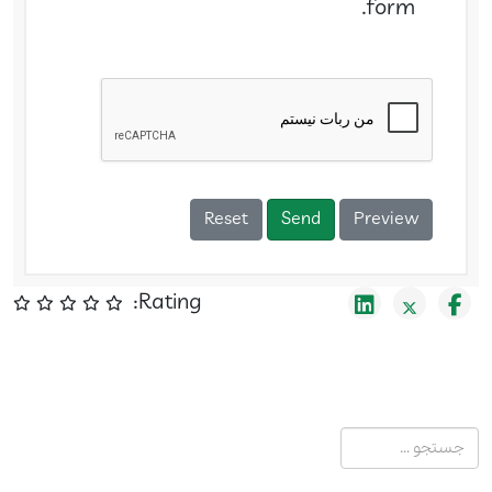
form.
Reset
Send
Preview
Rating:
جستجو