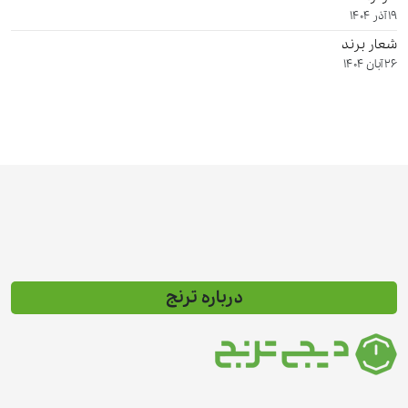
19 آذر 1404
شعار برند
26 آبان 1404
درباره ترنج