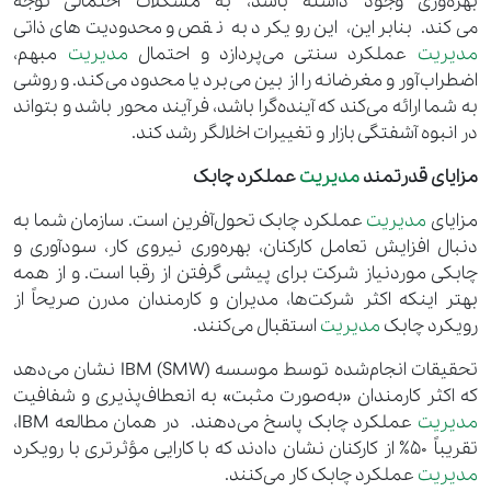
بهره‌وری وجود داشته باشد، به مشکلات احتمالی توجه
می‌کند. بنابراین، این رویکرد به نقص و محدودیت‌های ذاتی
مدیریت
عملکرد سنتی می‌پردازد و احتمال
مدیریت
مبهم،
اضطراب‌آور و مغرضانه را از بین می‌برد یا محدود می‌کند. و روشی
به شما ارائه می‌کند که آینده‌گرا باشد، فرآیند محور باشد و بتواند
در انبوه آشفتگی بازار و تغییرات اخلالگر رشد کند.
مزایای قدرتمند
مدیریت
عملکرد چابک
مزایای
مدیریت
عملکرد چابک تحول‌آفرین است. سازمان شما به
دنبال افزایش تعامل کارکنان، بهره‌وری نیروی کار، سودآوری و
چابکی موردنیاز شرکت برای پیشی گرفتن از رقبا است. و از همه
بهتر اینکه اکثر شرکت‌ها، مدیران و کارمندان مدرن صریحاً از
رویکرد چابک
مدیریت
استقبال می‌کنند.
تحقیقات انجام‌شده توسط موسسه IBM (SMW) نشان می‌دهد
که اکثر کارمندان «به‌صورت مثبت» به انعطاف‌پذیری و شفافیت
مدیریت
عملکرد چابک پاسخ می‌دهند. در همان مطالعه IBM،
تقریباً 50٪ از کارکنان نشان دادند که با کارایی مؤثرتری با رویکرد
مدیریت
عملکرد چابک کار می‌کنند.